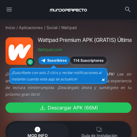
menu
search
Inicio
/
Aplicaciones
/
Social
/
Wattpad
Wattpad Premium APK (GRATIS) Última ve
Wattpad.com
114 Suscriptores
Suscribirse
¡Suscríbete con solo 2 clics y recibe notificaciones al
¡Descubre historias sin fin con
Wattpad Premium APK
! Lee sin
×
instante cuando esta app se actualice!
anuncios, accede a contenido exclusivo y disfruta de una experiencia
de lectura ininterrumpida. ¡Descárgalo ahora y sumérgete en tu
próximo gran libro!
download
Descargar APK (66M)
info
install_desktop
MOD INFO
Guía de Instalación