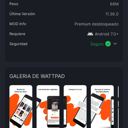
Peso
66M
Última Versión
11.36.0
MOD Info
Premium desbloqueado
android
Requiere
Android 7.0+
check_circle
expand_more
Seguridad
Seguro
GALERIA DE WATTPAD