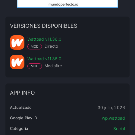
VERSIONES DISPONIBLES
Wattpad v11.36.0
Directo
MOD
Wattpad v11.36.0
Mediafire
MOD
APP INFO
Actualizado
30 julio, 2026
Google Play ID
wp.wattpad
Categoría
Social