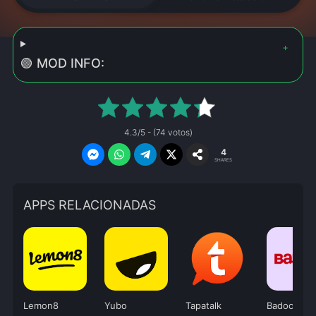
🟢 MOD INFO:
4.3/5 - (74 votos)
4
SHARES
APPS RELACIONADAS
Lemon8
Yubo
Tapatalk
Badoo